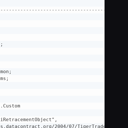
---------------------------------------------
;

mon;

ms;

.Custom

iRetracementObject",

s.datacontract.org/2004/07/TigerTrade.Chart.O