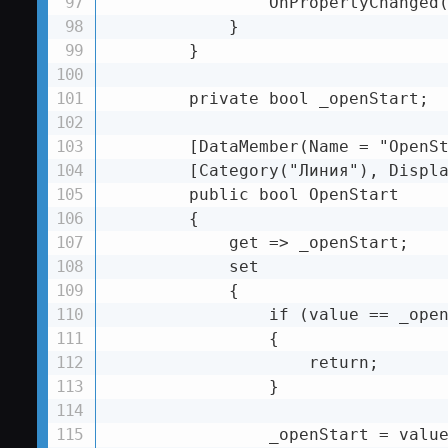
                OnPropertyChanged(
            }

        }

        private bool _openStart;

        [DataMember(Name = "OpenSt
        [Category("Линия"), Displa
        public bool OpenStart

        {

            get => _openStart;

            set

            {

                if (value == _open
                {

                    return;

                }

                _openStart = value