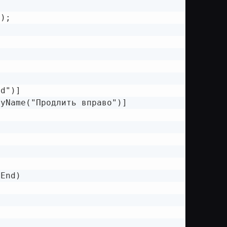
);

d")]

yName("Продлить вправо")]

End)
