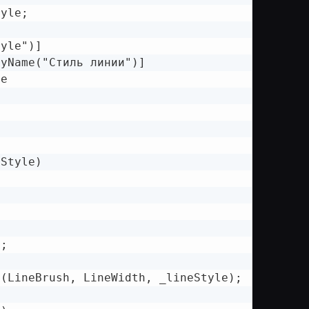
yle;

yle")]

yName("Стиль линии")]

e

Style)

;

(LineBrush, LineWidth, _lineStyle);
