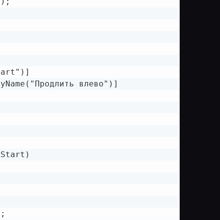
);

art")]

yName("Продлить влево")]

Start)

;
