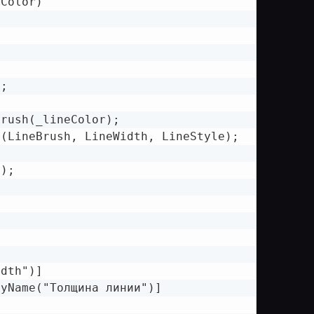
Color)

;

rush(_lineColor);

(LineBrush, LineWidth, LineStyle);

);

dth")]

yName("Толщина линии")]
