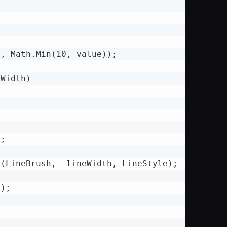
, Math.Min(10, value));

Width)

;

(LineBrush, _lineWidth, LineStyle);

);
