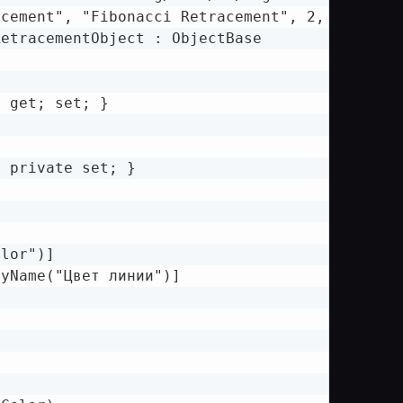
cement", "Fibonacci Retracement", 2, Type = t
etracementObject : ObjectBase

 get; set; }

 private set; }



lor")]

yName("Цвет линии")]
