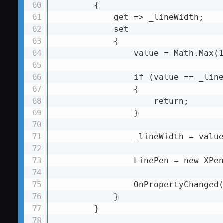
        {

            get => _lineWidth;

            set

            {

                value = Math.Max(1
                if (value == _line
                {

                    return;

                }

                _lineWidth = value
                LinePen = new XPen
                OnPropertyChanged(
            }

        }
