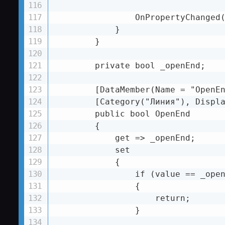
                OnPropertyChanged(
            }

        }

        private bool _openEnd;

        [DataMember(Name = "OpenEn
        [Category("Линия"), Displa
        public bool OpenEnd

        {

            get => _openEnd;

            set

            {

                if (value == _open
                {

                    return;

                }
