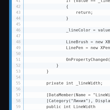
                if (value == _line
                {

                    return;

                }

                _lineColor = value
                LineBrush = new XB
                LinePen = new XPen
                OnPropertyChanged(
            }

        }

        private int _lineWidth;

        [DataMember(Name = "LineWi
        [Category("Линия"), Displa
        public int LineWidth
