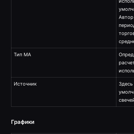
исполь
умолч
Автор
перио
торгов
средн
Тип МА
Опред
расче
исполь
Источник
Здесь
умолч
свечей
Графики