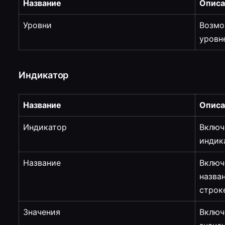
Название
Описа
Уровни
Возмо
уровн
Индикатор
Название
Описа
Индикатор
Включ
индик
Название
Включ
назва
строк
Значения
Включ