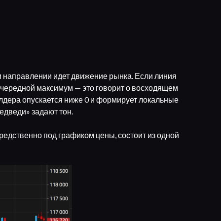
м направлении идет движение рынка. Если линия
очередной максимум — это говорит о восходящем
лдера опускается ниже 0 и формирует локальные
едведи» задают тон.
средственно под графиком цены, состоит из одной