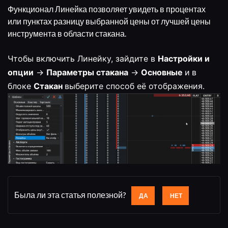
Функционал Линейка позволяет увидеть в процентах
или пунктах разницу выбранной цены от лучшей цены
инструмента в области стакана.
Чтобы включить Линейку, зайдите в
Настройки и
опции
→
Параметры стакана
→
Основные
и
в
блоке
Стакан
выберите способ её отображения.
Была ли эта статья полезной?
ДА
НЕТ