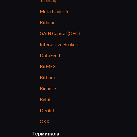
Transaq
MetaTrader 5
Rithmic
GAIN Capital (OEC)
Interactive Brokers
DataFeed
BitMEX
Bitfinex
Binance
Bybit
Deribit
OKX
Терминала