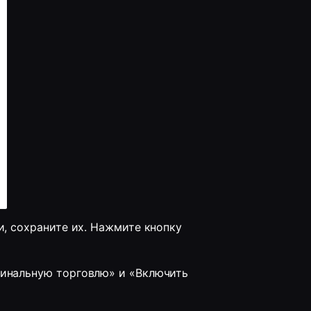
4. На открывшейся странице отобразятся API ключи, сохраните их. Нажмите кнопку 
инальную торговлю» и «Включить 