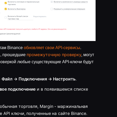
там Binance
обновляет свои API-сервисы
.
промежуточную проверку
,
ли, прошедшие
могут
проверкой любые существующие API-ключи будут
 
Файл → Подключения → Настроить
.
овое подключение
 и в появившемся списке 
обычная торговля, Margin - маржинальная 
 API ключи, полученные на сайте Binance. 