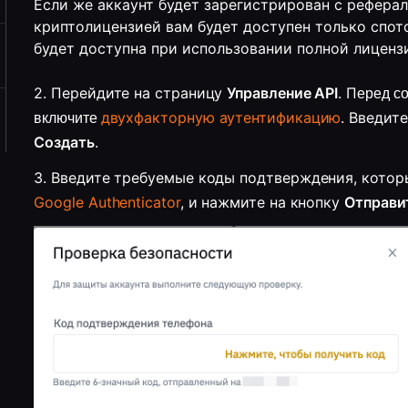
Если же аккаунт будет зарегистрирован с реферал
криптолицензией вам будет доступен только спот
будет доступна при использовании полной лицензии
2. Перейдите на страницу 
Управление API
. П
еред с
двухфакторную аутентификацию
.
включите
Создать
. 
Google Authenticator
, и нажмите на кнопку 
Отправи